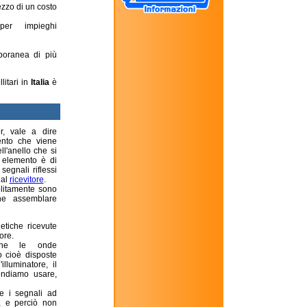
rezzo di un costo
per impieghi
poranea di più
litari in
Italia
è
, vale a dire
mento che viene
ll'anello che si
o elemento è di
segnali riflessi
 al
ricevitore
.
olitamente sono
he assemblare
etiche ricevute
ore.
one le onde
o cioè disposte
illuminatore, il
tendiamo usare,
e i segnali ad
, e perciò non