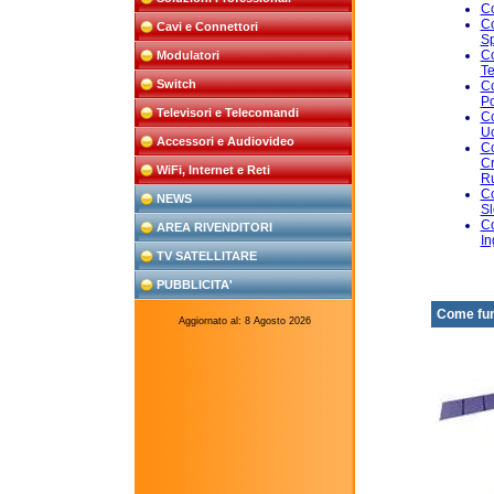
Co
Co
Cavi e Connettori
Sp
Co
Modulatori
Te
Switch
Co
Po
Televisori e Telecomandi
Co
Uc
Accessori e Audiovideo
Co
Cr
WiFi, Internet e Reti
R
Co
NEWS
Sl
Co
AREA RIVENDITORI
In
TV SATELLITARE
PUBBLICITA'
Come funz
Aggiornato al:
8 Agosto 2026