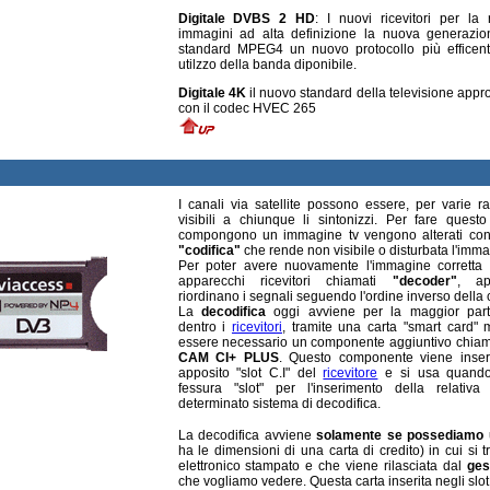
Digitale DVBS 2 HD
: I nuovi ricevitori per la 
immagini ad alta definizione la nuova generazio
standard MPEG4 un nuovo protocollo più efficente
utilzzo della banda diponibile.
Digitale 4K
il nuovo standard della televisione appro
con il codec HVEC 265
I canali via satellite possono essere, per varie ra
visibili a chiunque li sintonizzi. Per fare quest
compongono un immagine tv vengono alterati con
"codifica"
che rende non visibile o disturbata l'imma
Per poter avere nuovamente l'immagine corretta 
apparecchi ricevitori chiamati
"decoder"
, ap
riordinano i segnali seguendo l'ordine inverso della c
La
decodifica
oggi avviene per la maggior part
dentro i
ricevitori
, tramite una carta "smart card"
essere necessario un componente aggiuntivo chia
CAM CI+ PLUS
. Questo componente viene inseri
apposito "slot C.I" del
ricevitore
e si usa quando
fessura "slot" per l'inserimento della relativ
determinato sistema di decodifica.
La decodifica avviene
solamente se possediamo 
ha le dimensioni di una carta di credito) in cui si t
elettronico stampato e che viene rilasciata dal
ges
che vogliamo vedere. Questa carta inserita negli slot 