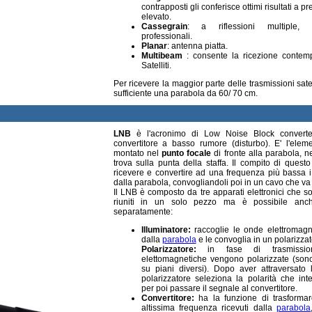
contrapposti gli conferisce ottimi risultati a p
elevato.
Cassegrain
: a riflessioni multiple, 
professionali.
Planar
: antenna piatta.
Multibeam
: consente la ricezione contem
Satelliti.
Per ricevere la maggior parte delle trasmissioni satel
sufficiente una parabola da 60/ 70 cm.
LNB
è l'acronimo di Low Noise Block converter
convertitore a basso rumore (disturbo). E' l'ele
montato nel
punto focale
di fronte alla parabola, ne
trova sulla punta della staffa. Il compito di quest
ricevere e convertire ad una frequenza più bassa i 
dalla parabola, convogliandoli poi in un cavo che va
Il LNB è composto da tre apparati elettronici che s
riuniti in un solo pezzo ma è possibile anc
separatamente
:
Illuminatore:
raccoglie le onde elettromagn
dalla
parabola
e le convoglia in un polarizzat
Polarizzatore:
in fase di trasmissi
elettomagnetiche vengono polarizzate (son
su piani diversi). Dopo aver attraversato l'
polarizzatore seleziona la polarità che in
per poi passare il segnale al convertitore.
Convertitore:
ha la funzione di trasformar
altissima frequenza ricevuti dalla
parabola