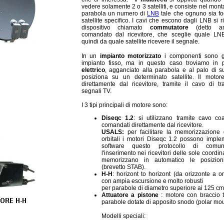
vedere solamente 2 o 3 satelliti, e consiste nel mont
parabola un numero di
LNB
tale che ognuno sia fo
satellite specifico. I cavi che escono dagli LNB si 
dispositivo chiamato
commutatore
(detto 
comandato dal ricevitore, che sceglie quale LN
quindi da quale satellite ricevere il segnale.
In un
impianto motorizzato
i componenti sono gl
impianto fisso, ma in questo caso troviamo in
elettrico
, agganciato alla parabola e al palo di s
posiziona su un determinato satellite. Il motor
direttamente dal ricevitore, tramite il cavo di t
segnali TV.
I 3 tipi principali di motore sono:
Diseqc
1.2
: si utilizzano tramite cavo c
comandati direttamente dal ricevitore.
USALS:
per facilitare la memorizzazione d
orbitali i motori Diseqc 1.2 possono imple
software questo protocollo di comun
l'inserimento nei ricevitori delle sole coordi
memorizzano in automatico le posizioni 
(brevetto STAB).
H-H
: horizont to horizont (da orizzonte a o
con ampia escursione e molto robusti
per parabole di diametro superiore ai 125 cm
Attuatore
a pistone
: motore con braccio 
parabole dotate di apposito snodo (polar mou
Modelli speciali: