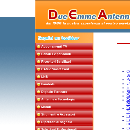
Abbonamenti TV
Canali TV per adulti
Ricevitori Satellitari
CAM e Smart Card
Co
Sa
LNB
Pa
L
Parabole
Im
Ri
Digitale Terrestre
Co
Antenne e Tecnologia
C
P
Motori
Co
Fr
Strumenti e Accessori
Co
Co
Ripetitori di segnale
Ol
Co
Soluzioni Professionali