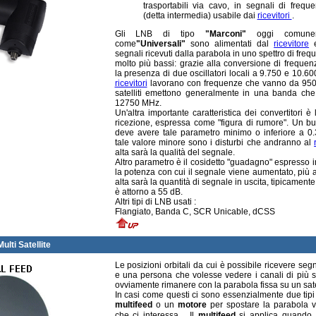
trasportabili via cavo, in segnali di freq
(detta intermedia) usabile dai
ricevitori
.
Gli LNB di tipo
"Marconi"
oggi comunem
come
"Universali"
sono alimentati dal
ricevitore
e
segnali ricevuti dalla parabola in uno spettro di freq
molto più bassi: grazie alla conversione di frequen
la presenza di due oscillatori locali a 9.750 e 10.6
ricevitori
lavorano con frequenze che vanno da 950
satelliti emettono generalmente in una banda ch
12750 MHz.
Un'altra importante caratteristica dei convertitori è l
ricezione, espressa come "figura di rumore". Un bu
deve avere tale parametro minimo o inferiore a 0
tale valore minore sono i disturbi che andranno al
alta sarà la qualità del segnale.
Altro parametro è il cosidetto "guadagno" espresso 
la potenza con cui il segnale viene aumentato, più al
alta sarà la quantità di segnale in uscita, tipicamente
è attorno a 55 dB.
Altri tipi di LNB usati :
Flangiato, Banda C, SCR Unicable, dCSS
ulti Satellite
Le posizioni orbitali da cui è possibile ricevere seg
e una persona che volesse vedere i canali di più sa
ovviamente rimanere con la parabola fissa su un satel
In casi come questi ci sono essenzialmente due tipi d
multifeed
o un
motore
per spostare la parabola ver
che ci interessa.
Il
multifeed
si applica quando 