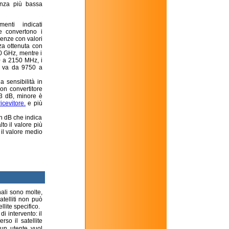
uenza più bassa
enti indicati
 convertono i
uenze con valori
za ottenuta con
00 GHz, mentre i
 a 2150 MHz, i
e va da 9750 a
a sensibilità in
on convertitore
.3 dB, minore è
ricevitore.
e più
in dB che indica
to il valore più
 il valore medio
nali sono molte,
telliti non può
lite specifico.
i intervento: il
so il satellite
un utente vuol