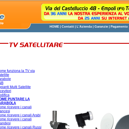
HOME
|
Contatti
|
L'Azienda
|
Garanzie
|
Pagamento
me funziona la TV via
tellite
rabole
NB
pianti Multi Satellite
cevitori
difica
OME PUNTARE LA
ARABOLA
me ricevere i canali
ancesi
me ricevere i canali Arabi
me ricevere i canali
andesi
me ricevere i canali Russi