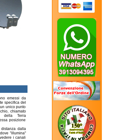
sono emessi da
te specifica del
a un unico punto
cchio, chiamato
 della Terra
essa posizione
i distanza dalla
dove "illumina"
vedere i canali