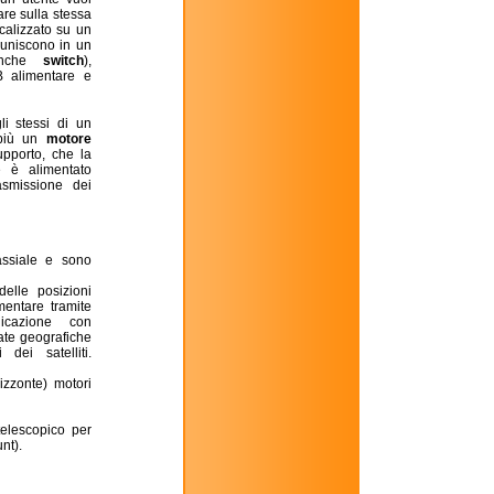
are sulla stessa
calizzato su un
riuniscono in un
anche
switch
),
B alimentare e
i stessi di un
 più un
motore
upporto, che la
e è alimentato
rasmissione dei
oassiale e sono
elle posizioni
mentare tramite
icazione con
nate geografiche
dei satelliti.
rizzonte) motori
telescopico per
nt).