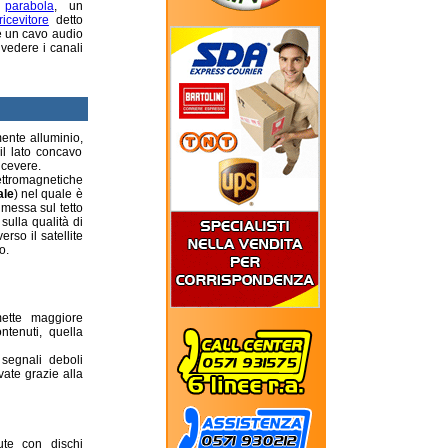
a
parabola
, un
ricevitore
detto
e un cavo audio
 vedere i canali
ente alluminio,
il lato concavo
icevere.
ettromagnetiche
ale
) nel quale è
 messa sul tetto
sulla qualità di
erso il satellite
o.
ette maggiore
ntenuti, quella
 segnali deboli
ate grazie alla
nute con dischi