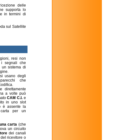
ricezione delle
ne supporta lo
 in termini di
da sul Satellite
gioni, resi non
o i segnali che
 un sistema di
gine.
si usano degli
parecchi che
odifica.
e direttamente
 ma a volte può
mato
CAM C.I.
e
to in uno slot
 è assente la
a carta per un
una carta
(che
rova un circuito
tore
dei canali
del ricevitore o