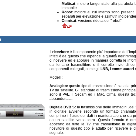
Multisat
: motore tangenziale alla parabola 
immobile.
Robot
: motore al cui interno sono present
separati per elevazione e azimuth indipenden
Omnisat
: versione ridotta del "robot".
i
Il
ricevitore
è il componente piu' importante dell'impia
infatti è da questo che dipende la qualità dell'immag
di ricevere ed elaborare in maniera corretta le info
dal lontano trasmettitore e il corretto invio di co
componenti collegati, come gli
LNB, i commutatori o
Modelli:
Analogico:
questo tipo di trasmissione è stata la pr
TV da satellite. Gli standard di trasmissione principal
sono il PAL, il Secam ed il Mac. Ormai questa tec
abbandonata.
Digitale DVB S:
la trasmissione delle immagini, dei 
in digitale avviene secondo un formato chiama
comprime il flusso dei dati in maniera tale che sia po
da un satellite verso terra. Questo formato è or
accettato da tutte le TV che trasmettono in digita
ricevitore di questo tipo è adatto per ricevere e 
segnale.