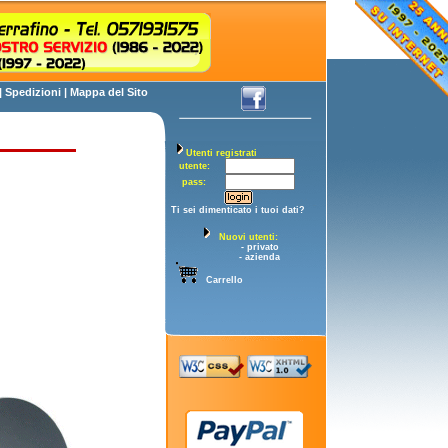
|
Spedizioni
|
Mappa del Sito
Utenti registrati
utente:
pass:
Ti sei dimenticato i tuoi dati?
Nuovi utenti:
- privato
- azienda
Carrello