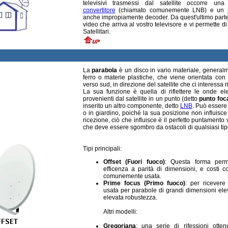
televisivi trasmessi dal satellite occorre un
convertitore
(chiamato comunemente LNB) e un
anche impropiamente decoder. Da quest'ultimo part
video che arriva al vostro televisore e vi permette di
Satellitari.
La
parabola
è un disco in vario materiale, generalm
ferro o materie plastiche, che viene orientata con 
verso sud, in direzione del satellite che ci interessa r
La sua funzione è quella di riflettere le onde el
provenienti dal satellite in un punto (detto
punto foc
inserito un altro componente, detto
LNB
. Può essere
o in giardino, poichè la sua posizione non influisce 
ricezione, ciò che influisce è il perfetto puntamento v
che deve essere sgombro da ostacoli di qualsiasi tip
Tipi principali:
Offset (Fuori fuoco)
: Questa forma perm
efficenza a parità di dimensioni, e costi co
comunemente usata.
Prime focus (Primo fuoco)
: per ricevere
usata per parabole di grandi dimensioni elev
elevata robustezza.
Altri modelli:
Gregoriana
: una serie di rifessioni otte