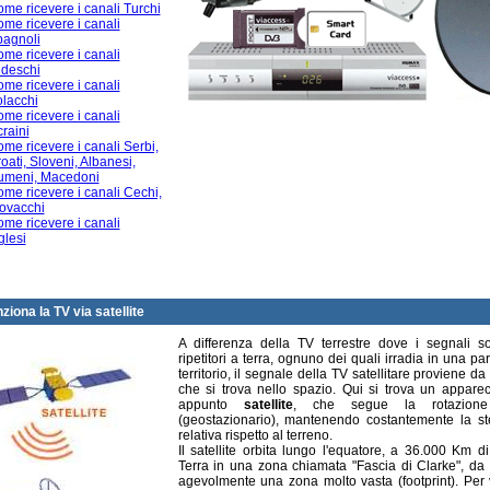
me ricevere i canali Turchi
me ricevere i canali
agnoli
me ricevere i canali
deschi
me ricevere i canali
lacchi
me ricevere i canali
raini
me ricevere i canali Serbi,
oati, Sloveni, Albanesi,
umeni, Macedoni
me ricevere i canali Cechi,
ovacchi
me ricevere i canali
glesi
iona la TV via satellite
A differenza della TV terrestre dove i segnali 
ripetitori a terra, ognuno dei quali irradia in una par
territorio, il segnale della TV satellitare proviene d
che si trova nello spazio. Qui si trova un appare
appunto
satellite
, che segue la rotazione
(geostazionario), mantenendo costantemente la st
relativa rispetto al terreno.
Il satellite orbita lungo l'equatore, a 36.000 Km d
Terra in una zona chiamata "Fascia di Clarke", da 
agevolmente una zona molto vasta (footprint). Per 