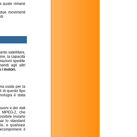
la quale rimane
i due movimenti
ti.
nto satellitare,
ine, la capacità
rmazioni spedite
mandi agli altri
 i motori.
ima usata per la
i di questo tipo
nologia è stata
suoni e dei dati
to MPEG-2, che
ssibile inviarlo
mai lo standard
le, e qualsiasi
decomprimere il